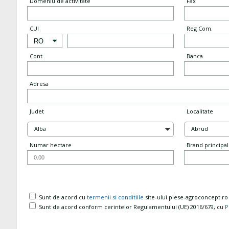
Domeniu de activitate
Fax
CUI
Reg Com.
Cont
Banca
Adresa
Judet
Localitate
Alba
Abrud
Numar hectare
Brand principal 
Sunt de acord cu
termenii si conditiile
site-ului piese-agroconcept.ro
Sunt de acord conform cerintelor Regulamentului (UE) 2016/679, cu
P