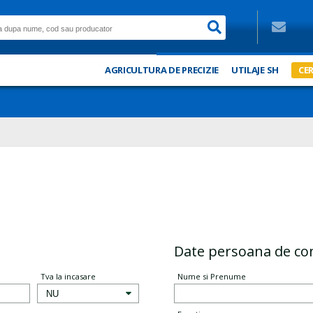
AGRICULTURA DE PRECIZIE
UTILAJE SH
CER
Date persoana de co
Tva la incasare
Nume si Prenume