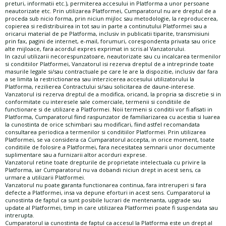
preturi, informatii etc.), permiterea accesului in Platforma a unor persoane
neautorizate etc. Prin utilizarea Platformei, Cumparatorul nu are dreptul de a
proceda sub nicio forma, prin niciun mijloc sau metodologie, la reproducerea,
copierea si redistribuirea in tot sau in parte a continutului Platformei sau a
oricarui material de pe Platforma, inclusiv in publicatii tiparite, transmisiuni
prin fax, pagini de internet, e-mail, forumuri, corespondenta privata sau orice
alte mijloace, fara acordul expres exprimat in scris al Vanzatorului.
In cazul utilizarii necorespunzatoare, neautorizate sau cu incalcarea termenilor
si conditiilor Platformei, Vanzatorul isi rezerva dreptul de a intreprinde toate
masurile legale si/sau contractuale pe care le are la dispozitie, inclusiv dar fara
a se limita la restrictionarea sau interzicerea accesului utilizatorului la
Platforma, rezilierea Contractului si/sau solicitarea de daune-interese.
Vanzatorul isi rezerva dreptul de a modifica, oricand, la propria sa discretie si in
conformitate cu interesele sale comerciale, termenii si conditiile de
functionare si de utilizare a Platformei. Noii termeni si conditii vor fi afisati in
Platforma, Cumparatorul fiind raspunzator de familiarizarea cu acestia si luarea
la cunostinta de orice schimbari sau modificari, fiind astfel recomandata
consultarea periodica a termenilor si conditiilor Platformei. Prin utilizarea
Platformei, se va considera ca Cumparatorul accepta, in orice moment, toate
conditiile de folosire a Platformei, fara necesitatea semnarii unor documente
suplimentare sau a furnizarii altor acorduri exprese.
Vanzatorul retine toate drepturile de proprietate intelectuala cu privire la
Platforma, iar Cumparatorul nu va dobandi niciun drept in acest sens, ca
urmare a utilizarii Platformei.
Vanzatorul nu poate garanta functionarea continua, fara intreruperi si fara
defecte a Platformei, insa va depune eforturi in acest sens. Cumparatorul ia
cunostinta de faptul ca sunt posibile lucrari de mentenanta, upgrade sau
update al Platformei, timp in care utilizarea Platformei poate fi suspendata sau
intrerupta.
Cumparatorul ia cunostinta de faptul ca accesul la Platforma este un drept al