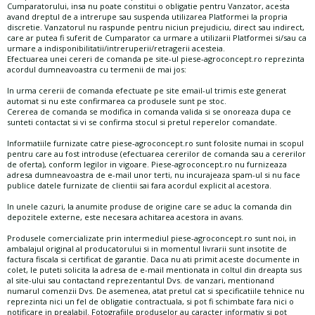
Cumparatorului, insa nu poate constitui o obligatie pentru Vanzator, acesta
avand dreptul de a intrerupe sau suspenda utilizarea Platformei la propria
discretie. Vanzatorul nu raspunde pentru niciun prejudiciu, direct sau indirect,
care ar putea fi suferit de Cumparator ca urmare a utilizarii Platformei si/sau ca
urmare a indisponibilitatii/intreruperii/retragerii acesteia.
Efectuarea unei cereri de comanda pe site-ul piese-agroconcept.ro reprezinta
acordul dumneavoastra cu termenii de mai jos:
In urma cererii de comanda efectuate pe site email-ul trimis este generat
automat si nu este confirmarea ca produsele sunt pe stoc.
Cererea de comanda se modifica in comanda valida si se onoreaza dupa ce
sunteti contactat si vi se confirma stocul si pretul reperelor comandate.
Informatiile furnizate catre piese-agroconcept.ro sunt folosite numai in scopul
pentru care au fost introduse (efectuarea cererilor de comanda sau a cererilor
de oferta), conform legilor in vigoare. Piese-agroconcept.ro nu furnizeaza
adresa dumneavoastra de e-mail unor terti, nu incurajeaza spam-ul si nu face
publice datele furnizate de clientii sai fara acordul explicit al acestora.
In unele cazuri, la anumite produse de origine care se aduc la comanda din
depozitele externe, este necesara achitarea acestora in avans.
Produsele comercializate prin intermediul piese-agroconcept.ro sunt noi, in
ambalajul original al producatorului si in momentul livrarii sunt insotite de
factura fiscala si certificat de garantie. Daca nu ati primit aceste documente in
colet, le puteti solicita la adresa de e-mail mentionata in coltul din dreapta sus
al site-ului sau contactand reprezentantul Dvs. de vanzari, mentionand
numarul comenzii Dvs. De asemenea, atat pretul cat si specificatiile tehnice nu
reprezinta nici un fel de obligatie contractuala, si pot fi schimbate fara nici o
notificare in prealabil. Fotografiile produselor au caracter informativ si pot