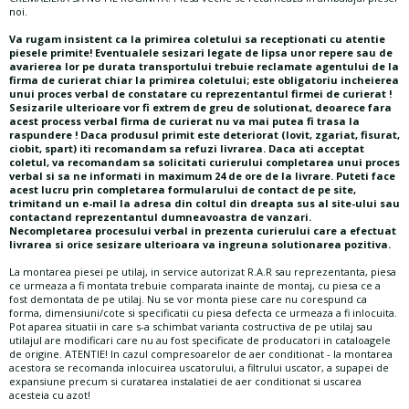
noi.
Va rugam insistent ca la primirea coletului sa receptionati cu atentie
piesele primite! Eventualele sesizari legate de lipsa unor repere sau de
avarierea lor pe durata transportului trebuie reclamate agentului de la
firma de curierat chiar la primirea coletului; este obligatoriu incheierea
unui proces verbal de constatare cu reprezentantul firmei de curierat !
Sesizarile ulterioare vor fi extrem de greu de solutionat, deoarece fara
acest process verbal firma de curierat nu va mai putea fi trasa la
raspundere ! Daca produsul primit este deteriorat (lovit, zgariat, fisurat,
ciobit, spart) iti recomandam sa refuzi livrarea. Daca ati acceptat
coletul, va recomandam sa solicitati curierului completarea unui proces
verbal si sa ne informati in maximum 24 de ore de la livrare. Puteti face
acest lucru prin completarea formularului de contact de pe site,
trimitand un e-mail la adresa din coltul din dreapta sus al site-ului sau
contactand reprezentantul dumneavoastra de vanzari.
Necompletarea procesului verbal in prezenta curierului care a efectuat
livrarea si orice sesizare ulterioara va ingreuna solutionarea pozitiva.
La montarea piesei pe utilaj, in service autorizat R.A.R sau reprezentanta, piesa
ce urmeaza a fi montata trebuie comparata inainte de montaj, cu piesa ce a
fost demontata de pe utilaj. Nu se vor monta piese care nu corespund ca
forma, dimensiuni/cote si specificatii cu piesa defecta ce urmeaza a fi inlocuita.
Pot aparea situatii in care s-a schimbat varianta costructiva de pe utilaj sau
utilajul are modificari care nu au fost specificate de producatori in cataloagele
de origine. ATENTIE! In cazul compresoarelor de aer conditionat - la montarea
acestora se recomanda inlocuirea uscatorului, a filtrului uscator, a supapei de
expansiune precum si curatarea instalatiei de aer conditionat si uscarea
acesteia cu azot!