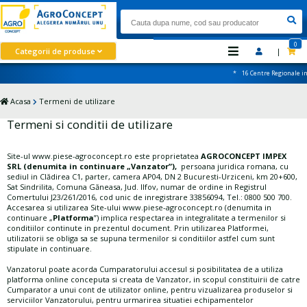
0
Categorii de produse
|
* 16 Centre Regionale in 
Acasa
Termeni de utilizare
Termeni si conditii de utilizare
Site-ul www.piese-agroconcept.ro este proprietatea
AGROCONCEPT IMPEX
SRL (denumita in continuare „Vanzator”),
persoana juridica romana, cu
sediul in Clădirea C1, parter, camera AP04, DN 2 Bucuresti-Urziceni, km 20+600,
Sat Sindrilita, Comuna Găneasa, Jud. Ilfov, numar de ordine in Registrul
Comertului J23/261/2016, cod unic de inregistrare 33856094, Tel.: 0800 500 700.
Accesarea si utilizarea Site-ului www.piese-agroconcept.ro (denumita in
continuare „
Platforma
”) implica respectarea in integralitate a termenilor si
conditiilor continute in prezentul document. Prin utilizarea Platformei,
utilizatorii se obliga sa se supuna termenilor si conditiilor astfel cum sunt
stipulate in continuare.
Vanzatorul poate acorda Cumparatorului accesul si posibilitatea de a utiliza
platforma online conceputa si creata de Vanzator, in scopul constituirii de catre
Cumparator a unui cont de utilizator online, pentru vizualizarea produselor si
serviciilor Vanzatorului, pentru urmarirea situatiei echipamentelor