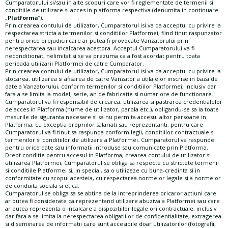
Cumparatorului si/sau in alte scopuri care vor fi reglementate de termenii si
conditiile de utilizare si acces in platforma respectiva (denumita in continuare
„
Platforma
”).
Prin crearea contului de utilizator, Cumparatorul isi va da acceptul cu privire la
respectarea stricta a termenilor si conditiilor Platformei, fiind tinut raspunzator
pentru orice prejudicii care ar putea fi provocate Vanzatorului prin
nerespectarea sau incalcarea acestora. Acceptul Cumparatorului va fi
neconditionat, nelimitat si se va prezuma ca a fost acordat pentru toata
perioada utilizarii Platformei de catre Cumparator.
Prin crearea contului de utilizator, Cumparatorul isi va da acceptul cu privire la
stocarea, utilizarea si afisarea de catre Vanzator a utilajelor inscrise in baza de
date a Vanzatorului, conform termenilor si conditiilor Platformei, inclusiv dar
fara a se limita la model, serie, an de fabricatie si numar ore de functionare.
Cumparatorul va fi responsabil de crearea, utilizarea si pastrarea credentialelor
de acces in Platforma (nume de utilizator, parola etc.), obligandu-se sa ia toate
masurile de siguranta necesare si sa nu permita accesul altor persoane in
Platforma, cu exceptia propriilor salariati sau reprezentanti, pentru care
Cumparatorul va fi tinut sa raspunda conform legii, conditiilor contractuale si
termenilor si conditiilor de utilizare a Platformei. Cumparatorul va raspunde
pentru orice date sau informatii introduse sau comunicate prin Platforma.
Drept conditie pentru accesul in Platforma, crearea contului de utilizator si
utilizarea Platformei, Cumparatorul se obliga sa respecte cu strictete termenii
si conditiile Platformei si, in special, sa o utilizeze cu buna-credinta si in
conformitate cu scopul acesteia, cu respectarea normelor legale si a normelor
de conduita sociala si etica.
Cumparatorul se obliga sa se abtina de la intreprinderea oricaror actiuni care
ar putea fi considerate ca reprezentand utilizare abuziva a Platformei sau care
ar putea reprezenta o incalcare a dispozitiilor legale ori contractuale, inclusiv
dar fara a se limita la nerespectarea obligatiilor de confidentialitate, extragerea
si diseminarea de informatii care sunt accesibile doar utilizatorilor (fotografii,