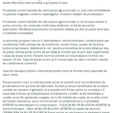
exista diferente intre acestea si produsul in sine.
Produsele comercializate de catre piese-agroconcept.ro, sunt interschimbabile
cu piesele originale conform cataloagelor si listelor editate de producatori.
Produsele comercializate de catre piese-agroconcept.ro se livreaza numai in
urma cererilor de comanda confirmate telefonic, in limita stocurilor
disponibile. Modificarea preturilor produselor afisate pe site se poate face fara
o instiintare prealabila.
La anumite produse cum ar fi: alternatoare, electromotoare, compresoare aer
conditionat, EGR, pompe de servodirectie, etrieri frana, casete de directie,
turbocompresoare, debitmetre, etc. pentru a beneficia de pretul afisat pe site,
se poate solicita piesa veche de pe utilaj la schimb sau se percepe suplimentar
o taxa de piesa veche. Piesele vechi la schimb se returneaza in termen de
maxim 14 zile. Taxa de piesa veche va fi comunicata de catre consilieri inainte
de confirmarea comenzii.
Taxa de transport pentru returnarea piesei vechi la schimb este suportata de
catre client.
Piesele pentru care se solicita piesa veche la schimb sunt reconditionate de
producatorul lor pe linia de fabricatie. Aceste produse beneficiaza de aceleasi
conditii de vanzare si garantie ca si piesele noi! Piesa veche ce urmeaza a fi
returnata trebuie sa indeplineasca urmatoarele conditii: sa fie asamblata si
curata, sa nu fie sparta sau crapata, sa nu fie indoita sau rupta, sa nu aiba urme
de lovituri mecanice, sa nu se fi incercat reconditionarea ei in prealabil.
ATENTIE! la alternatoare si compresoare - FULIA SA NU FIE BLOCATA! ATENTIE! la
electromotoare - AXUL SA NU FIE BLOCAT! ATENTIE! la casete de directie -
CREMALIERA SA NU FIE RUGINITA! Piesa veche se returneaza in ambalajul piesei