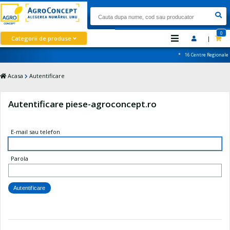
0
Categorii de produse
|
* 16 Centre Regionale i
Acasa
Autentificare
Autentificare piese-agroconcept.ro
E-mail sau telefon
Parola